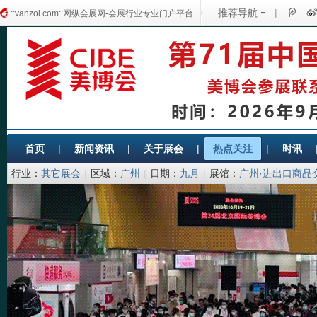
推荐导航
|
::vanzol.com::网纵会展网-会展行业专业门户平台
首页
|
新闻资讯
|
关于展会
|
热点关注
|
时讯
行业：
其它展会
|
区域：
广州
|
日期：
九月
|
展馆：
广州·进出口商品
协会