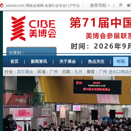
推荐导航
|
::vanzol.com::网纵会展网-会展行业专业门户平台
分享到：
首页
|
新闻资讯
|
关于展会
|
热点关注
|
时讯
行业：
其它展会
|
区域：
广州
|
日期：
九月
|
展馆：
广州·进出口商品
协会