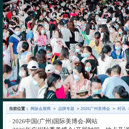
当前位置：
网纵会展网
>
品牌专题
>
2026广州美博会
>
时讯
·
2026中国(广州)国际美博会-网站